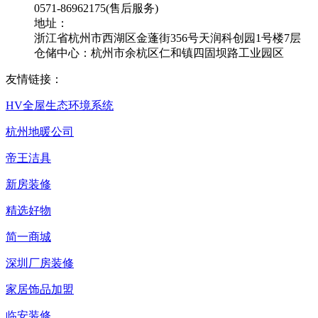
0571-86962175(售后服务)
地址：
浙江省杭州市西湖区金蓬街356号天润科创园1号楼7层
仓储中心：杭州市余杭区仁和镇四固坝路工业园区
友情链接：
HV全屋生态环境系统
杭州地暖公司
帝王洁具
新房装修
精选好物
简一商城
深圳厂房装修
家居饰品加盟
临安装修