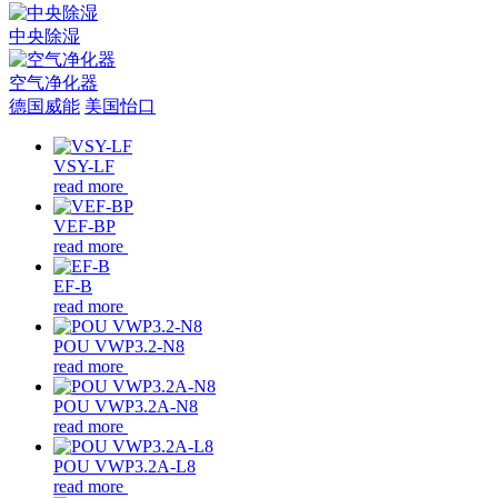
中央除湿
空气净化器
德国威能
美国怡口
VSY-LF
read more
VEF-BP
read more
EF-B
read more
POU VWP3.2-N8
read more
POU VWP3.2A-N8
read more
POU VWP3.2A-L8
read more