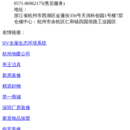
0571-86962175(售后服务)
地址：
浙江省杭州市西湖区金蓬街356号天润科创园1号楼7层
仓储中心：杭州市余杭区仁和镇四固坝路工业园区
友情链接：
HV全屋生态环境系统
杭州地暖公司
帝王洁具
新房装修
精选好物
简一商城
深圳厂房装修
家居饰品加盟
临安装修