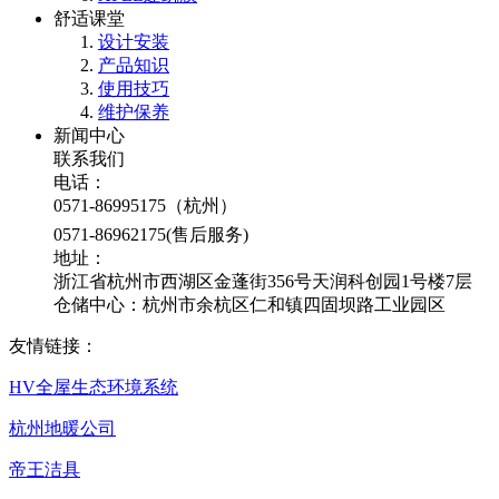
舒适课堂
设计安装
产品知识
使用技巧
维护保养
新闻中心
联系我们
电话：
0571-86995175（杭州）
0571-86962175(售后服务)
地址：
浙江省杭州市西湖区金蓬街356号天润科创园1号楼7层
仓储中心：杭州市余杭区仁和镇四固坝路工业园区
友情链接：
HV全屋生态环境系统
杭州地暖公司
帝王洁具