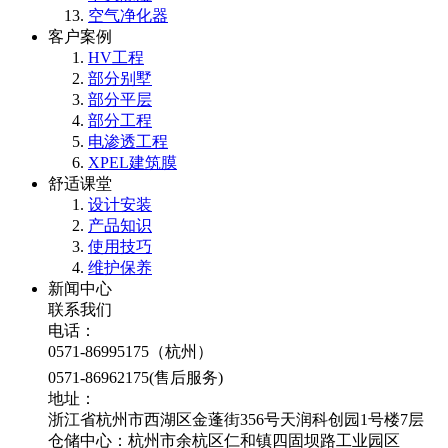
空气净化器
客户案例
HV工程
部分别墅
部分平层
部分工程
电渗透工程
XPEL建筑膜
舒适课堂
设计安装
产品知识
使用技巧
维护保养
新闻中心
联系我们
电话：
0571-86995175（杭州）
0571-86962175(售后服务)
地址：
浙江省杭州市西湖区金蓬街356号天润科创园1号楼7层
仓储中心：杭州市余杭区仁和镇四固坝路工业园区