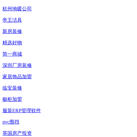
杭州地暖公司
帝王洁具
新房装修
精选好物
简一商城
深圳厂房装修
家居饰品加盟
临安装修
橱柜加盟
服装ERP管理软件
pvc围挡
英国房产投资