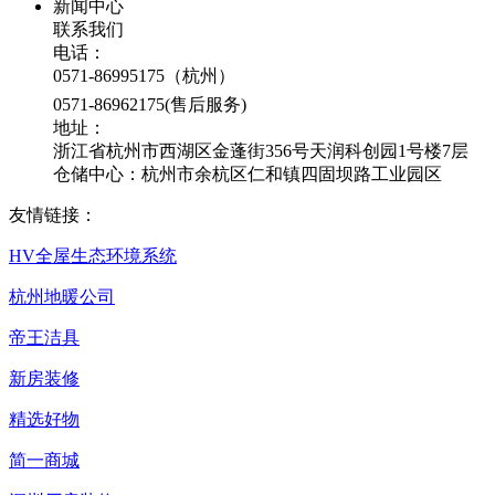
新闻中心
联系我们
电话：
0571-86995175（杭州）
0571-86962175(售后服务)
地址：
浙江省杭州市西湖区金蓬街356号天润科创园1号楼7层
仓储中心：杭州市余杭区仁和镇四固坝路工业园区
友情链接：
HV全屋生态环境系统
杭州地暖公司
帝王洁具
新房装修
精选好物
简一商城