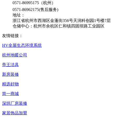
0571-86995175（杭州）
0571-86962175(售后服务)
地址：
浙江省杭州市西湖区金蓬街356号天润科创园1号楼7层
仓储中心：杭州市余杭区仁和镇四固坝路工业园区
友情链接：
HV全屋生态环境系统
杭州地暖公司
帝王洁具
新房装修
精选好物
简一商城
深圳厂房装修
家居饰品加盟