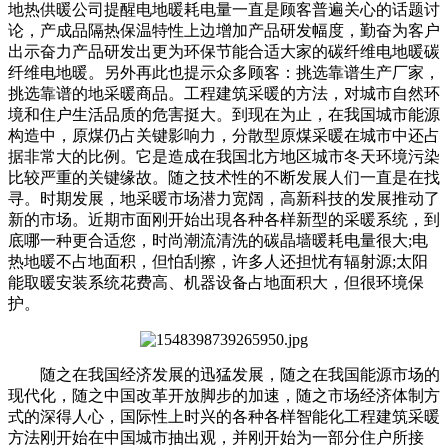
地热供暖公司提醒电地暖耗电量一直是顾客普遍关心的话题讨
论，产成品隔热保温特性上边增加产品研发幅度，勤奋为客户
出示奋力产品研发出更为环保节能合适大家的碳纤维电地暖碳
纤维电地暖。另外再此也提示众多顾客：挑选靠谱生产厂家，
挑选靠谱的地采暖商品。工程建筑采暖的方法，对城市自然环
境和住户生活品质的危害挺大。到现在为止，在我国城市能源
构造中，原煤仍占关键影响力，分散型原煤采暖在城市中还占
据非常大的比例。它是造成在我国北方地区城市冬天环境污染
比较严重的关键缘故。随之技术性的不断发展人们一直是在找
寻。时期发展，地采暖市场潜力宽阔，高新科技的发展推动了
新的市场。近期市面刚开始出現各种各样新型的采暖系统，到
底哪一种更合适您，时尚潮流清洗的碳晶墙暖耗电量很大;电
热地暖不占地面积，但怕刮擦，许多人还担忧有辐射源;太阳
能取暖安装系统花费高、机器设备占地面积大，但很环境保
护。
随之在我国经济发展的迅猛发展，随之在我国能源市场的
现代化，随之中国改革开放脚步的加速，随之市场经济体制方
式的深得人心，国际性上时兴的各种各样智能化工程建筑采暖
方法刚开始在中国城市抽出观，并刚开始为一部分住户所接