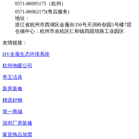
0571-86995175（杭州）
0571-86962175(售后服务)
地址：
浙江省杭州市西湖区金蓬街356号天润科创园1号楼7层
仓储中心：杭州市余杭区仁和镇四固坝路工业园区
友情链接：
HV全屋生态环境系统
杭州地暖公司
帝王洁具
新房装修
精选好物
简一商城
深圳厂房装修
家居饰品加盟