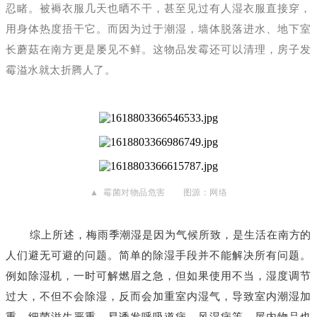
忍睹。被褥衣服几天也晒不干，甚至见过有人湿衣服直接穿，
用身体热度捂干它。而因为过于潮湿，墙体脱落进水、地下室
长蘑菇在南方更是屡见不鲜。这物品发霉还可以清理，房子发
霉溢水就太折腾人了。
▲ 霉菌对物品危害 图源：网络
综上所述，梅雨季潮湿是因为气候所致，是生活在南方的
人们避无可避的问题。简单的除湿手段并不能解决所有问题。
例如除湿机，一时可解燃眉之急，但如果使用不当，
湿度调节
过大，不但不会除湿，反而会加重室内湿气，导致室内潮湿加
重，细菌滋生严重，易诱发呼吸道病，风湿病等，屋内物品也