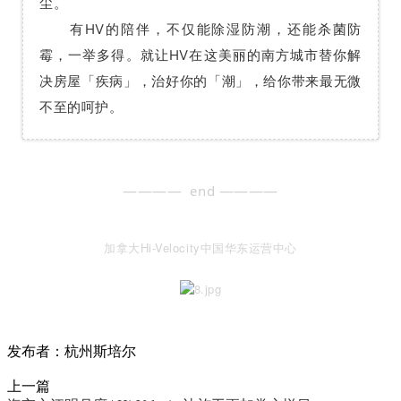
尘。
有HV的陪伴，不仅能除湿防潮，还能杀菌防
霉，一举多得。就让HV在这美丽的南方城市替你解
决房屋「疾病」，治好你的
「
潮
」
，给你带来最无微
不至的呵护。
————
————
end
加拿大Hi-Velocity中国华东运营中心
发布者：杭州斯培尔
上一篇