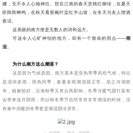
娜，无不令人心驰神往。想在江南的春天赏桃红柳绿，在夏天
听阵阵蝉鸣，在秋天看那枫叶染红半山坡，在冬天与友人喫酒
夜话。
这美丽的南方便是无数人的诗和远方。
可这令人心旷神怡的地方，却有一个致命的弱点——
潮
湿
。
为什么南方这么潮湿？
这
是因为气候原因。南方基本是亚热带季风性气候，特点
是湿润多雨，雨热同季，春夏多雨潮湿很正常。加之河湖密
布，植被较好，沿海秋季又有台风影响，冬季冷暖气团打架有
会带来连月阴雨，所以秋冬季节也经常有非常潮湿的时候，没
有集中供暖的冬季更是潮湿阴冷异常。
▲ 梅雨季 图源：摄图网