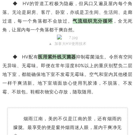
◆ HV的管道工程极为隐蔽，但风口又遍及屋内每个角
落。无论是厨房、客厅、卧室，亦或是卫生间、生活间、走廊
过道，每一个角落都不会放过。
气流组织充分循环
，全无死
角，让屋内每一个角落都干爽自然。
▲ 加拿大HV使用技术
◆ HV配有
医用紫外线灭菌器
抑制霉菌滋生。令所有空间
无异味、无霉味。即便在常年湿度80%以上的重庆别墅负二层
地下室，都能确保地下室不发霉无霉味。空气和室内其他楼层
一样干爽清新。地下室墙面放心使用乳胶漆，不脱落、不发
霉、不鼓包。鞋帽衣物安心存放，随取随用。
烟雨江南，美的不仅是
江南的
景，还有烟雨的
朦胧。最享受的便是窗外烟雨迷人眼，屋内干爽净无