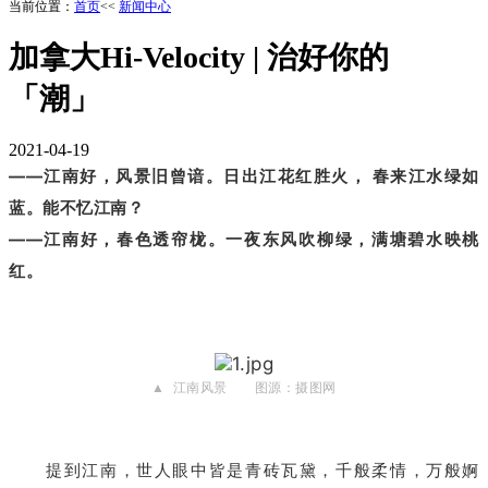
当前位置：
首页
<<
新闻中心
加拿大Hi-Velocity | 治好你的
「潮」
2021-04-19
——
江南好，风景旧曾谙。日出江花红胜火， 春来江水绿如
蓝。能不忆江南？
——江南好，春色透帘栊。一夜东风吹柳绿，满塘碧水映桃
红。
▲ 江南风景 图源：摄图网
提到江南，世人眼中皆是青砖瓦黛，千般柔情，万般婀