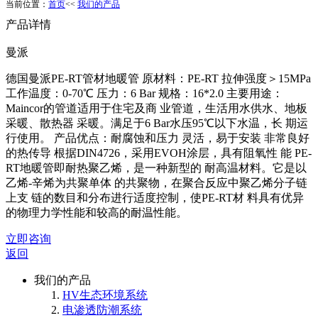
当前位置：
首页
<<
我们的产品
产品详情
曼派
德国曼派PE-RT管材地暖管 原材料：PE-RT 拉伸强度＞15MPa
工作温度：0-70℃ 压力：6 Bar 规格：16*2.0 主要用途：
Maincor的管道适用于住宅及商 业管道，生活用水供水、地板
采暖、散热器 采暖。满足于6 Bar水压95℃以下水温，长 期运
行使用。 产品优点：耐腐蚀和压力 灵活，易于安装 非常良好
的热传导 根据DIN4726，采用EVOH涂层，具有阻氧性 能 PE-
RT地暖管即耐热聚乙烯，是一种新型的 耐高温材料。它是以
乙烯-辛烯为共聚单体 的共聚物，在聚合反应中聚乙烯分子链
上支 链的数目和分布进行适度控制，使PE-RT材 料具有优异
的物理力学性能和较高的耐温性能。
立即咨询
返回
我们的产品
HV生态环境系统
电渗透防潮系统